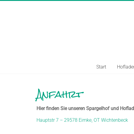
Skip
to
content
Wichtenbecke
Spargel
Start
Hoflade
Leckerer
Spargel
Anfahrt
aus
Wichtenbeck
Hier finden Sie unseren Spargelhof und Hoflad
Hauptstr 7 – 29578 Eimke, OT Wichtenbeck